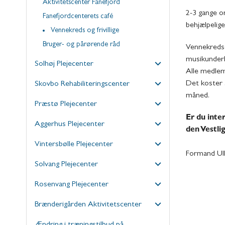
Aktivitetscenter Fanefjord
2-3 gange o
Fanefjordcenterets café
behjælpelig
Vennekreds og frivillige
Bruger- og pårørende råd
Vennekredse
musikunderh
Solhøj Plejecenter
Alle medlem
Det koster 
Skovbo Rehabiliteringscenter
måned.
Præstø Plejecenter
Er du inte
Aggerhus Plejecenter
den Vestli
Vintersbølle Plejecenter
Formand Ull
Solvang Plejecenter
Rosenvang Plejecenter
Brænderigården Aktivitetscenter
Ændring i træningstilbud på