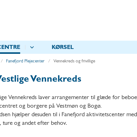
CENTRE
KØRSEL
Fanefjord Plejecenter
Vennekreds og frivillige
estlige Vennekreds
ige Vennekreds laver arrangementer til glæde for bebo
dcentret og borgere på Vestmøn og Bogø.
sen hjælper desuden til i Fanefjord aktivitetscenter med
, ture og andet efter behov.