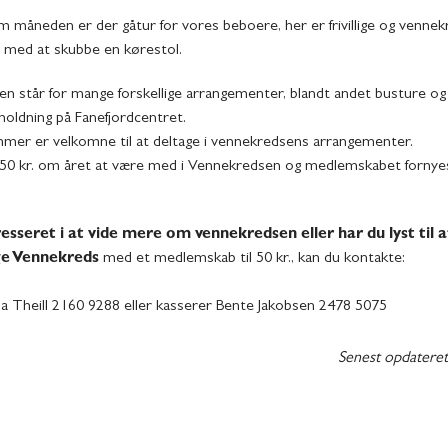
m måneden er der gåtur for vores beboere, her er frivillige og venne
e med at skubbe en kørestol.
n står for mange forskellige arrangementer, blandt andet busture og
oldning på Fanefjordcentret.
mer er velkomne til at deltage i vennekredsens arrangementer.
50 kr. om året at være med i Vennekredsen og medlemskabet fornyes
resseret i at vide mere om vennekredsen eller har du lyst til a
ge Vennekreds
med et medlemskab til 50 kr., kan du kontakte:
a Theill 2160 9288 eller kasserer Bente Jakobsen 2478 5075
Senest opdatere