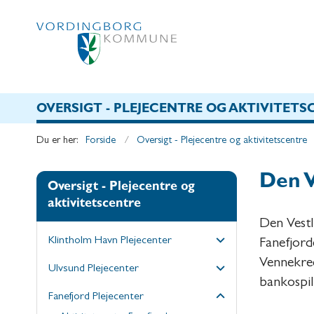
OVERSIGT - PLEJECENTRE OG AKTIVITETS
Du er her:
Forside
Oversigt - Plejecentre og aktivitetscentre
Den V
Oversigt - Plejecentre og
aktivitetscentre
Den Vestl
Klintholm Havn Plejecenter
Fanefjor
Vennekred
Ulvsund Plejecenter
bankospil
Fanefjord Plejecenter